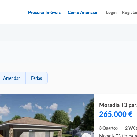
Procurar Imóveis
Como Anunciar
Login
|
Regista
Arrendar
Férias
265.000 €
3 Quartos
2 WC
Moradia T3 térrea, 