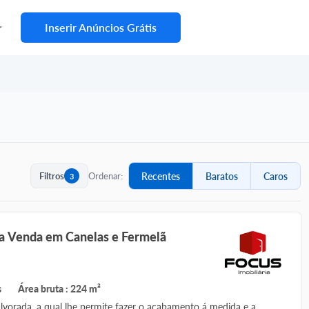
Inserir Anúncios Grátis
r
Filtros
Ordenar:
Recentes
Baratos
Caros
3
Moradia T3 para Venda em Canelas e Fermelã
s
Área bruta : 224 m²
alvorada, a qual lhe permite fazer o acabamento á medida e a