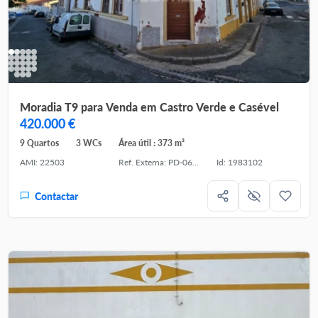
Moradia T9 para Venda em Castro Verde e Casével
420.000 €
9 Quartos
3 WCs
Área útil : 373 m²
AMI: 22503
Ref. Externa: PD-061704
Id: 1983102
Contactar