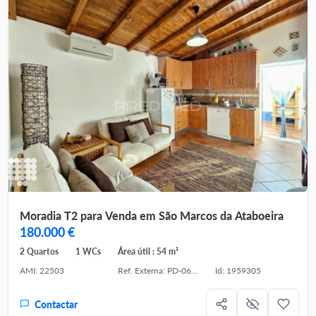
Moradia T2 para Venda em São Marcos da Ataboeira
180.000 €
2 Quartos
1 WCs
Área útil : 54 m²
AMI: 22503
Ref. Externa: PD-061405
Id: 1959305
Contactar