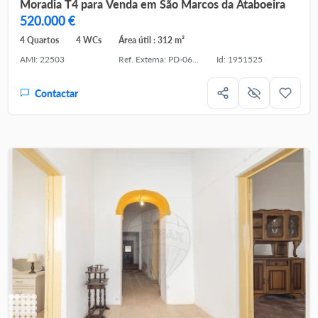
Moradia T4 para Venda em São Marcos da Ataboeira
520.000 €
4 Quartos
4 WCs
Área útil : 312 m²
AMI: 22503
Ref. Externa: PD-061413
Id: 1951525
Contactar