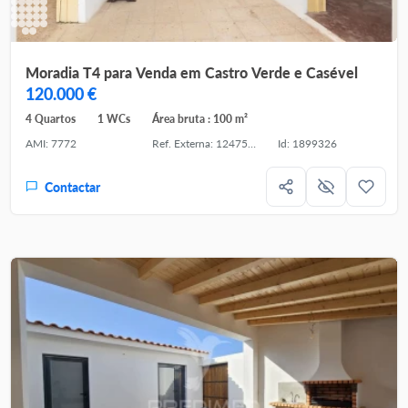
Moradia T4 para Venda em Castro Verde e Casével
120.000 €
4 Quartos
1 WCs
Área bruta : 100 m²
AMI: 7772
Ref. Externa: 124751267-11
Id: 1899326
Contactar