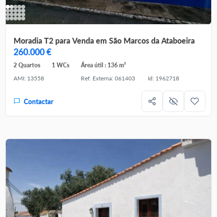
Moradia T2 para Venda em São Marcos da Ataboeira
260.000 €
2 Quartos
1 WCs
Área útil : 136 m²
AMI: 13558
Ref. Externa: 061403
Id: 1962718
Contactar