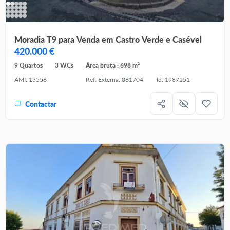
Moradia T9 para Venda em Castro Verde e Casével
420.000 €
9 Quartos
3 WCs
Área bruta : 698 m²
AMI: 13558
Ref. Externa: 061704
Id: 1987251
Contactar