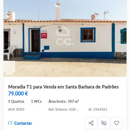
Moradia T1 para Venda em Santa Barbara de Padrões
79.000 €
1 Quartos
1 WCs
Área bruta : 107 m²
AMI: 8303
Ref. Externa: 318/M/03848
Id: 1964321
Contactar