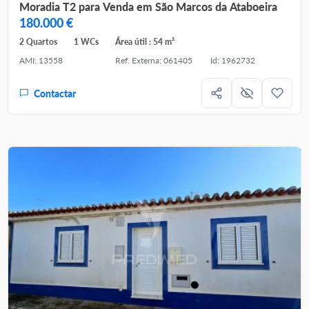
Moradia T2 para Venda em São Marcos da Ataboeira
180.000 €
2 Quartos
1 WCs
Área útil : 54 m²
AMI: 13558
Ref. Externa: 061405
Id: 1962732
Contactar