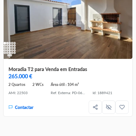
Moradia T2 para Venda em Entradas
265.000 €
2 Quartos
2 WCs
Área útil : 104 m²
AMI: 22503
Ref. Externa: PD-060655
Id: 1889421
Contactar