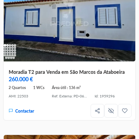
Moradia T2 para Venda em São Marcos da Ataboeira
260.000 €
2 Quartos
1 WCs
Área útil : 136 m²
AMI: 22503
Ref. Externa: PD-061403
Id: 1959296
Contactar