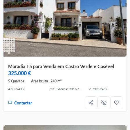
Moradia T5 para Venda em Castro Verde e Casével
325.000 €
5 Quartos
Área bruta : 240 m²
AMI: 9412
Ref. Externa: 281671043
Id: 2037967
Contactar