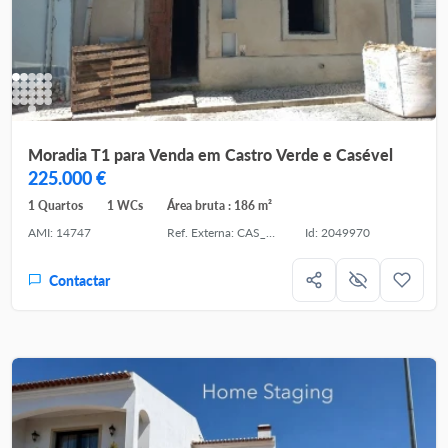
Moradia T1 para Venda em Castro Verde e Casével
225.000 €
1 Quartos
1 WCs
Área bruta : 186 m²
AMI: 14747
Ref. Externa: CAS_1085
Id: 2049970
Contactar