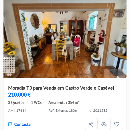
Moradia T3 para Venda em Castro Verde e Casével
210.000 €
3 Quartos
1 WCs
Área bruta : 354 m²
AMI: 17664
Ref. Externa: 1806
Id: 2021582
Contactar