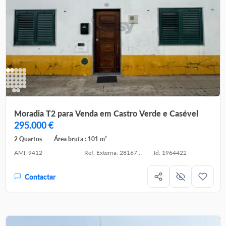
Moradia T2 para Venda em Castro Verde e Casével
295.000 €
2 Quartos
Área bruta : 101 m²
AMI: 9412
Ref. Externa: 281671036
Id: 1964422
Contactar