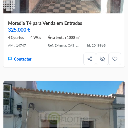
Moradia T4 para Venda em Entradas
325.000 €
4 Quartos
4 WCs
Área bruta : 1000 m²
AMI: 14747
Ref. Externa: CAS_1084
Id: 2049968
Contactar