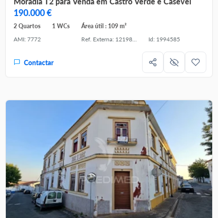
Moradia T2 para Venda em Castro Verde e Casével
190.000 €
2 Quartos
1 WCs
Área útil : 109 m²
AMI: 7772
Ref. Externa: 121981475-93
Id: 1994585
Contactar