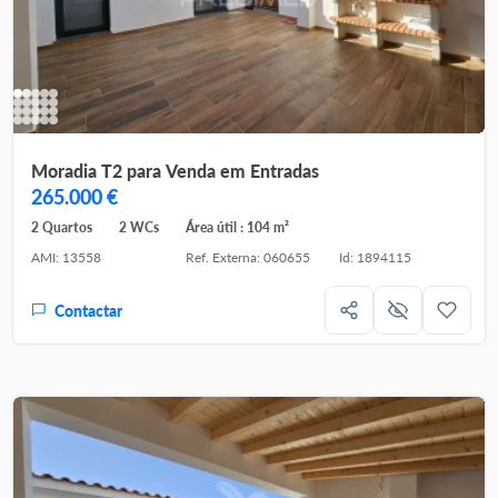
Moradia T2 para Venda em Entradas
265.000 €
2 Quartos
2 WCs
Área útil : 104 m²
AMI: 13558
Ref. Externa: 060655
Id: 1894115
Contactar