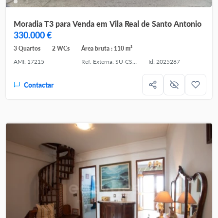
Moradia T3 para Venda em Vila Real de Santo Antonio
330.000 €
3 Quartos
2 WCs
Área bruta : 110 m²
AMI: 17215
Ref. Externa: SU-CS-MOR-95076
Id: 2025287
Contactar