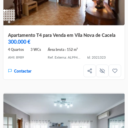
Apartamento T4 para Venda em Vila Nova de Cacela
300.000 €
4 Quartos
3 WCs
Área bruta : 152 m²
AMI: 8989
Ref. Externa: AL99441VR
Id: 2021323
Contactar