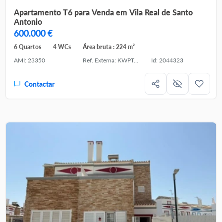
Apartamento T6 para Venda em Vila Real de Santo
Antonio
600.000 €
6 Quartos
4 WCs
Área bruta : 224 m²
AMI: 23350
Ref. Externa: KWPT-033924
Id: 2044323
Contactar