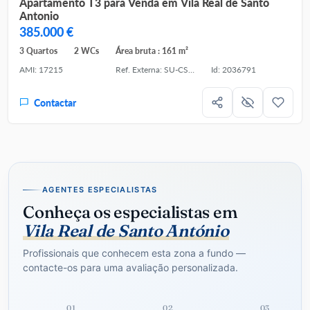
Apartamento T3 para Venda em Vila Real de Santo
Antonio
385.000 €
3 Quartos
2 WCs
Área bruta : 161 m²
AMI: 17215
Ref. Externa: SU-CS-APT-95221
Id: 2036791
Contactar
AGENTES ESPECIALISTAS
Conheça os especialistas em
Vila Real de Santo António
Profissionais que conhecem esta zona a fundo —
contacte-os para uma avaliação personalizada.
01
02
03