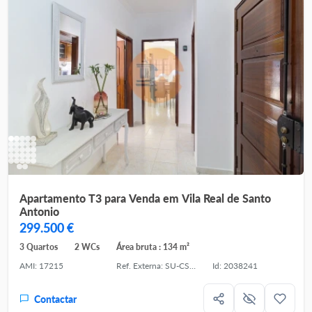
Apartamento T3 para Venda em Vila Real de Santo
Antonio
299.500 €
3 Quartos
2 WCs
Área bruta : 134 m²
AMI: 17215
Ref. Externa: SU-CS-APT-94851
Id: 2038241
Contactar