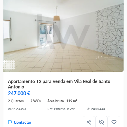
Apartamento T2 para Venda em Vila Real de Santo
Antonio
247.000 €
2 Quartos
2 WCs
Área bruta : 119 m²
AMI: 23350
Ref. Externa: KWPT-034393
Id: 2044330
Contactar