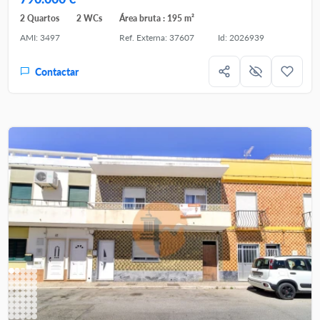
2 Quartos
2 WCs
Área bruta : 195 m²
AMI: 3497
Ref. Externa: 37607
Id: 2026939
Contactar