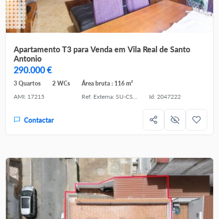
Apartamento T3 para Venda em Vila Real de Santo
Antonio
290.000 €
3 Quartos
2 WCs
Área bruta : 116 m²
AMI: 17215
Ref. Externa: SU-CS-APT-95217
Id: 2047222
Contactar