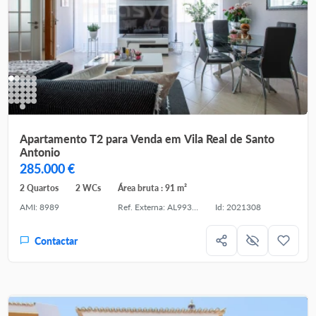
Apartamento T2 para Venda em Vila Real de Santo
Antonio
285.000 €
2 Quartos
2 WCs
Área bruta : 91 m²
AMI: 8989
Ref. Externa: AL99347VR
Id: 2021308
Contactar