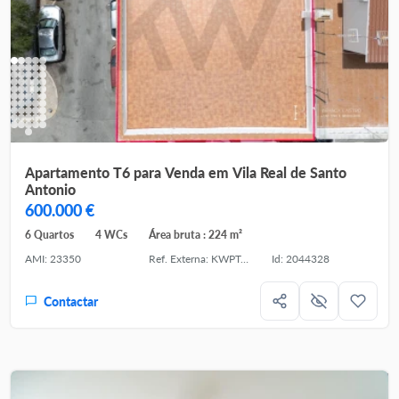
Apartamento T6 para Venda em Vila Real de Santo
Antonio
600.000 €
6 Quartos
4 WCs
Área bruta : 224 m²
AMI: 23350
Ref. Externa: KWPT-033924
Id: 2044328
Contactar