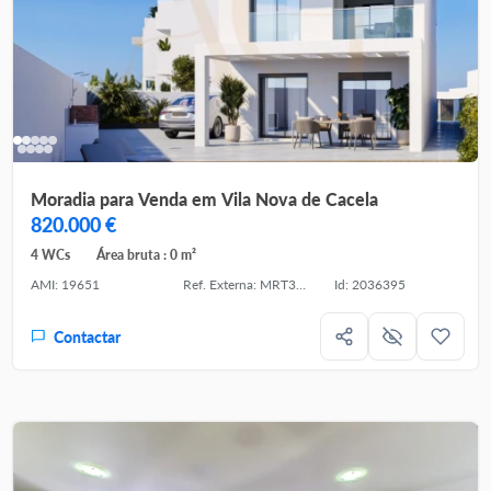
Moradia para Venda em Vila Nova de Cacela
820.000 €
4 WCs
Área bruta : 0 m²
AMI: 19651
Ref. Externa: MRT3PLH
Id: 2036395
Contactar