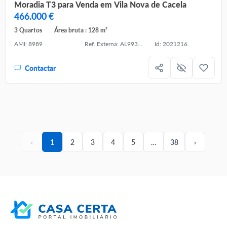
Moradia T3 para Venda em Vila Nova de Cacela
466.000 €
3 Quartos
Área bruta : 128 m²
AMI: 8989
Ref. Externa: AL99368TV
Id: 2021216
Contactar
‹
1
2
3
4
5
…
38
›