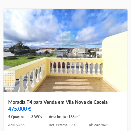
Moradia T4 para Venda em Vila Nova de Cacela
475.000 €
4 Quartos
3 WCs
Área bruta : 168 m²
AMI: 9466
Ref. Externa: 26.02.004.1
Id: 2027562