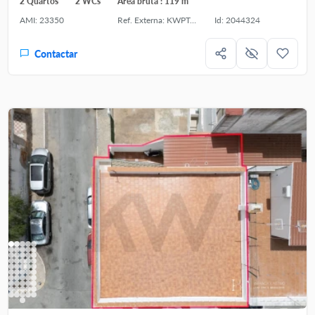
2 Quartos
2 WCs
Área bruta : 119 m²
AMI: 23350
Ref. Externa: KWPT-034393
Id: 2044324
Contactar