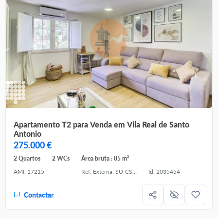
Apartamento T2 para Venda em Vila Real de Santo
Antonio
275.000 €
2 Quartos
2 WCs
Área bruta : 85 m²
AMI: 17215
Ref. Externa: SU-CS-APT-95194
Id: 2035454
Contactar