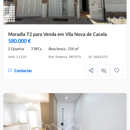
Moradia T2 para Venda em Vila Nova de Cacela
580.000 €
2 Quartos
3 WCs
Área bruta : 156 m²
AMI: 11220
Ref. Externa: 987075
Id: 2043373
Contactar