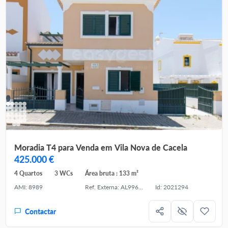
Moradia T4 para Venda em Vila Nova de Cacela
425.000 €
4 Quartos
3 WCs
Área bruta : 133 m²
AMI: 8989
Ref. Externa: AL99612VR
Id: 2021294
Contactar