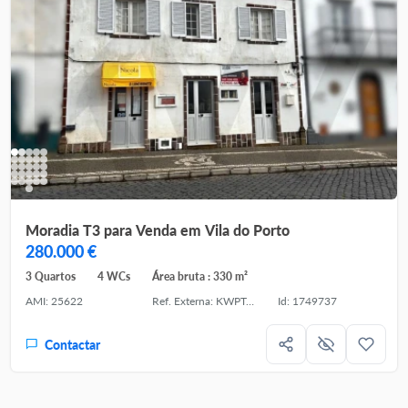
Moradia T3 para Venda em Vila do Porto
280.000 €
3 Quartos
4 WCs
Área bruta : 330 m²
AMI: 25622
Ref. Externa: KWPT-029109
Id: 1749737
Contactar