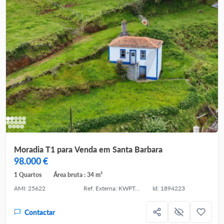
Moradia T1 para Venda em Santa Barbara
98.000 €
1 Quartos
Área bruta : 34 m²
AMI: 25622
Ref. Externa: KWPT-033153
Id: 1894223
Contactar