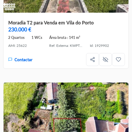
Moradia T2 para Venda em Vila do Porto
230.000 €
2 Quartos
1 WCs
Área bruta : 141 m²
AMI: 25622
Ref. Externa: KWPT-033876
Id: 1929902
Contactar