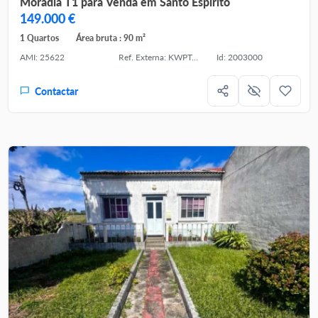
Moradia T1 para Venda em Santo Espirito
149.000 €
1 Quartos
Área bruta : 90 m²
AMI: 25622
Ref. Externa: KWPT-036026
Id: 2003000
Contactar