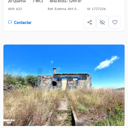
20 Quartos
7 WCs
Área bruta : 1249 m²
AMI: 622
Ref. Externa: AM-3187
Id: 1727226
Contactar