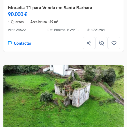
Moradia T1 para Venda em Santa Barbara
90.000 €
1 Quartos
Área bruta : 49 m²
AMI: 25622
Ref. Externa: KWPT-029061
Id: 1721984
Contactar