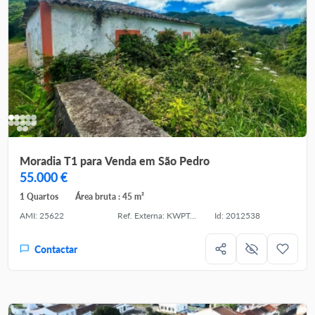
Moradia T1 para Venda em São Pedro
55.000 €
1 Quartos
Área bruta : 45 m²
AMI: 25622
Ref. Externa: KWPT-036234
Id: 2012538
Contactar