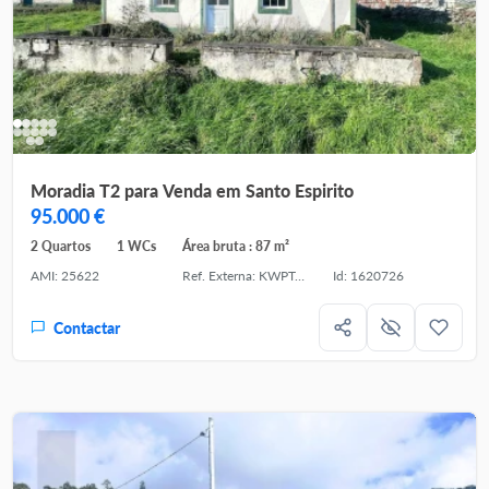
Moradia T2 para Venda em Santo Espirito
95.000 €
2 Quartos
1 WCs
Área bruta : 87 m²
AMI: 25622
Ref. Externa: KWPT-027914
Id: 1620726
Contactar