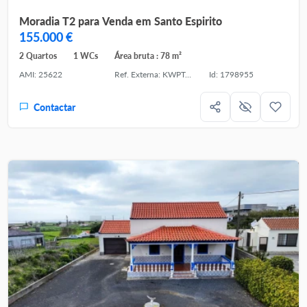
Moradia T2 para Venda em Santo Espirito
155.000 €
2 Quartos
1 WCs
Área bruta : 78 m²
AMI: 25622
Ref. Externa: KWPT-031343
Id: 1798955
Contactar