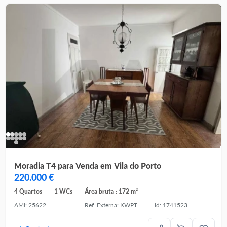
Moradia T4 para Venda em Vila do Porto
220.000 €
4 Quartos
1 WCs
Área bruta : 172 m²
AMI: 25622
Ref. Externa: KWPT-030409
Id: 1741523