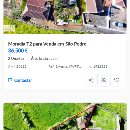
Moradia T2 para Venda em São Pedro
36.500 €
2 Quartos
Área bruta : 55 m²
AMI: 25622
Ref. Externa: KWPT-031889
Id: 1922821
Contactar