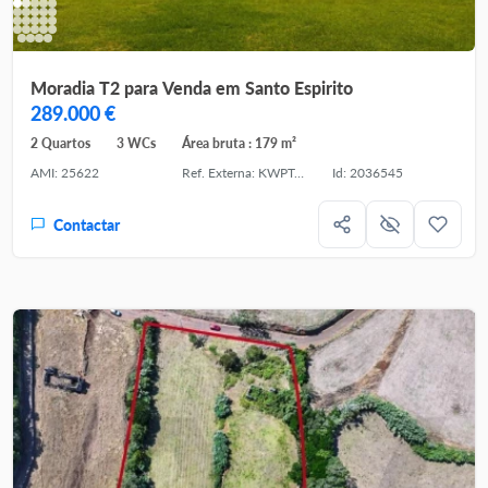
Moradia T2 para Venda em Santo Espirito
289.000 €
2 Quartos
3 WCs
Área bruta : 179 m²
AMI: 25622
Ref. Externa: KWPT-037046
Id: 2036545
Contactar