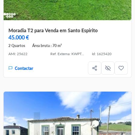
Moradia T2 para Venda em Santo Espirito
45.000 €
2 Quartos
Área bruta : 70 m²
AMI: 25622
Ref. Externa: KWPT-027916
Id: 1625420
Contactar