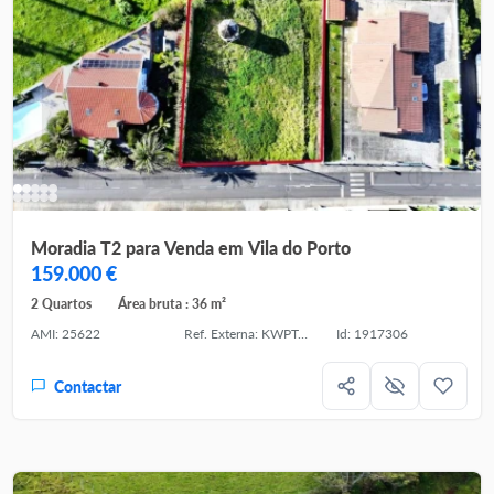
Moradia T2 para Venda em Vila do Porto
159.000 €
2 Quartos
Área bruta : 36 m²
AMI: 25622
Ref. Externa: KWPT-033471
Id: 1917306
Contactar