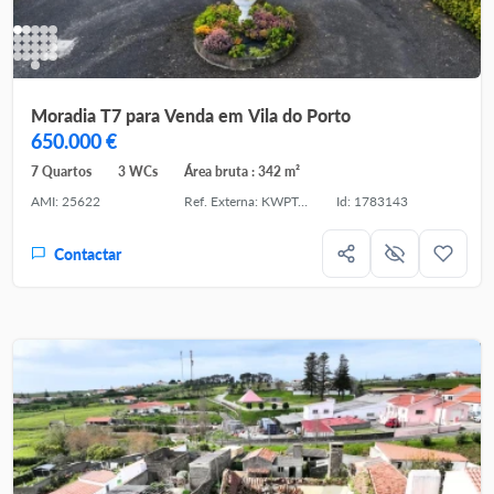
Moradia T7 para Venda em Vila do Porto
650.000 €
7 Quartos
3 WCs
Área bruta : 342 m²
AMI: 25622
Ref. Externa: KWPT-030989
Id: 1783143
Contactar