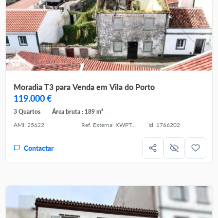
Moradia T3 para Venda em Vila do Porto
119.000 €
3 Quartos
Área bruta : 189 m²
AMI: 25622
Ref. Externa: KWPT-030656
Id: 1766202
Contactar