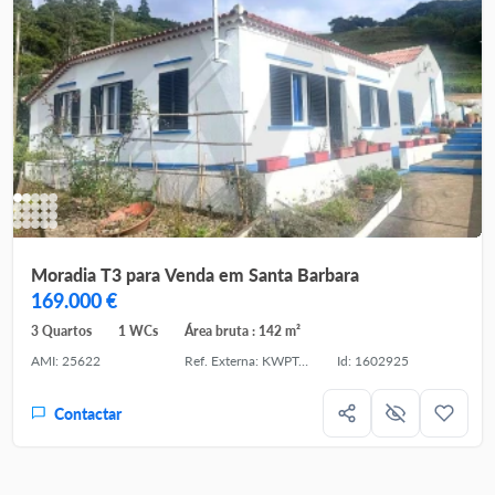
Moradia T3 para Venda em Santa Barbara
169.000 €
3 Quartos
1 WCs
Área bruta : 142 m²
AMI: 25622
Ref. Externa: KWPT-027539
Id: 1602925
Contactar