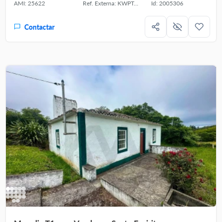
AMI: 25622
Ref. Externa: KWPT-036154
Id: 2005306
Contactar