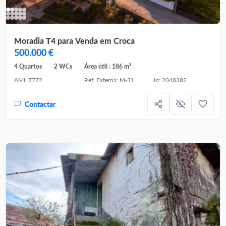
Moradia T4 para Venda em Croca
500.000 €
4 Quartos
2 WCs
Área útil : 186 m²
AMI: 7772
Ref. Externa: M-31442
Id: 2048382
Contactar