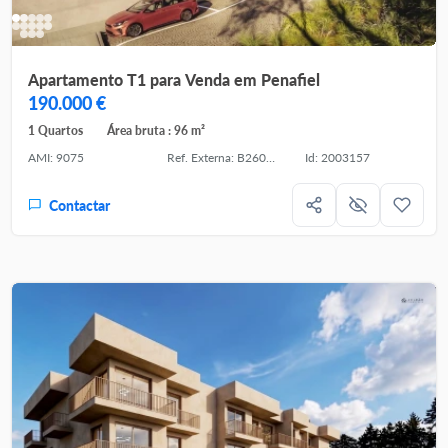
Apartamento T1 para Venda em Penafiel
190.000 €
1 Quartos
Área bruta : 96 m²
AMI: 9075
Ref. Externa: B260020
Id: 2003157
Contactar