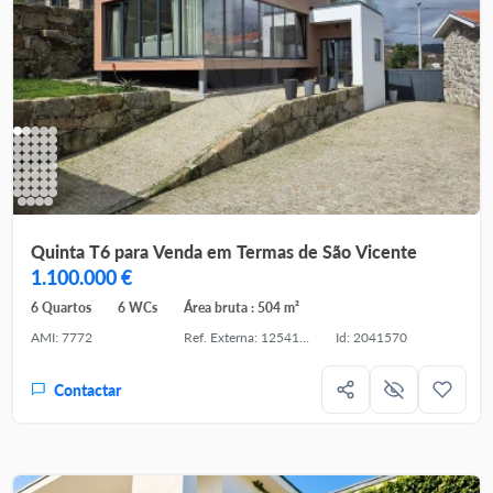
Quinta T6 para Venda em Termas de São Vicente
1.100.000 €
6 Quartos
6 WCs
Área bruta : 504 m²
AMI: 7772
Ref. Externa: 125411270-15
Id: 2041570
Contactar