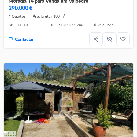
Moradia T4 para Venda em Valpedre
290.000 €
4 Quartos
Área bruta : 180 m²
AMI: 15215
Ref. Externa: 0126049
Id: 2031927
Contactar