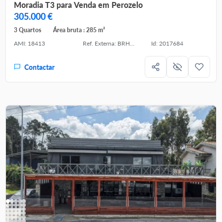
Moradia T3 para Venda em Perozelo
305.000 €
3 Quartos
Área bruta : 285 m²
AMI: 18413
Ref. Externa: BRHWD452
Id: 2017684
Contactar