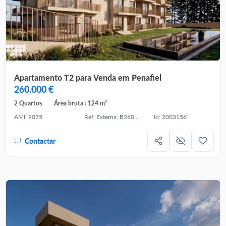
Apartamento T2 para Venda em Penafiel
260.000 €
2 Quartos
Área bruta : 124 m²
AMI: 9075
Ref. Externa: B260019
Id: 2003156
Contactar