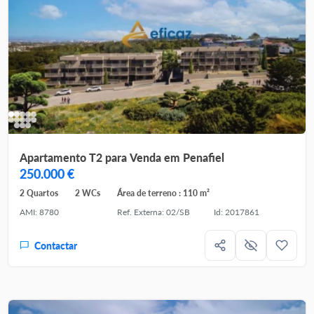
Apartamento T2 para Venda em Penafiel
250.000 €
2 Quartos
2 WCs
Área de terreno : 110 m²
AMI: 8780
Ref. Externa: 02/SB
Id: 2017861
Contactar