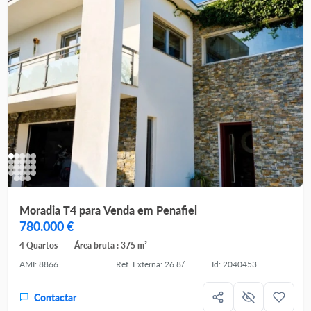
Moradia T4 para Venda em Penafiel
780.000 €
4 Quartos
Área bruta : 375 m²
AMI: 8866
Ref. Externa: 26.8/035
Id: 2040453
Contactar