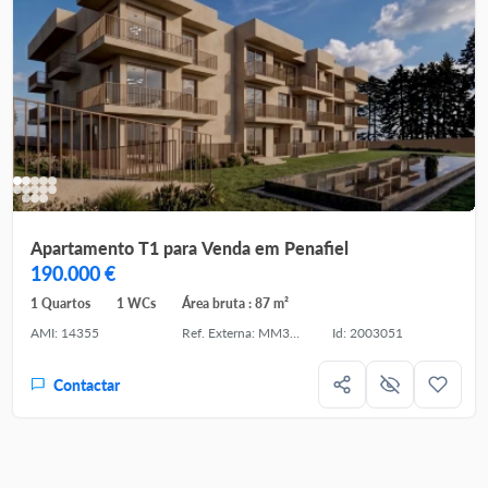
Apartamento T1 para Venda em Penafiel
190.000 €
1 Quartos
1 WCs
Área bruta : 87 m²
AMI: 14355
Ref. Externa: MM326.T1/26PEN/PSI
Id: 2003051
Contactar