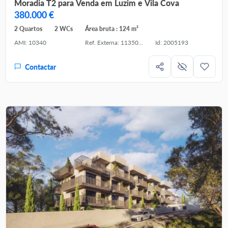
Moradia T2 para Venda em Luzim e Vila Cova
380.000 €
2 Quartos
2 WCs
Área bruta : 124 m²
AMI: 10340
Ref. Externa: 1135031
Id: 2005193
Contactar