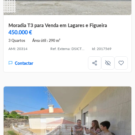
Moradia T3 para Venda em Lagares e Figueira
450.000 €
3 Quartos
Área útil : 290 m²
AMI: 20314
Ref. Externa: DSICTPV816
Id: 2017569
Contactar