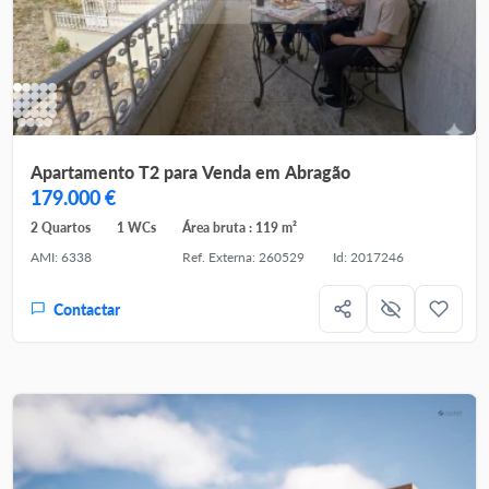
Apartamento T2 para Venda em Abragão
179.000 €
2 Quartos
1 WCs
Área bruta : 119 m²
AMI: 6338
Ref. Externa: 260529
Id: 2017246
Contactar