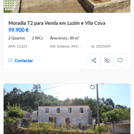
Moradia T2 para Venda em Luzim e Vila Cova
99.900 €
2 Quartos
2 WCs
Área bruta : 80 m²
AMI: 21325
Ref. Externa: 395/M/00366
Id: 2025009
Contactar