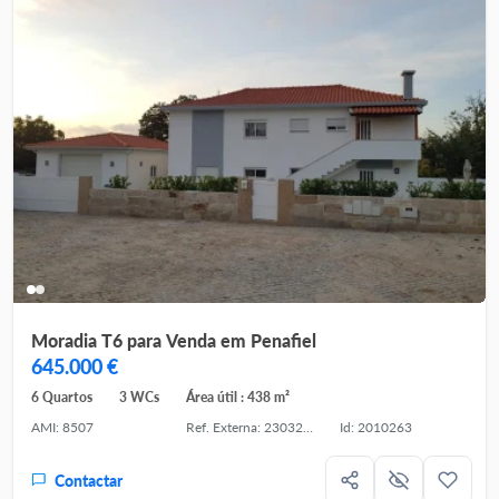
Moradia T6 para Venda em Penafiel
645.000 €
6 Quartos
3 WCs
Área útil : 438 m²
AMI: 8507
Ref. Externa: 230328.01
Id: 2010263
Contactar