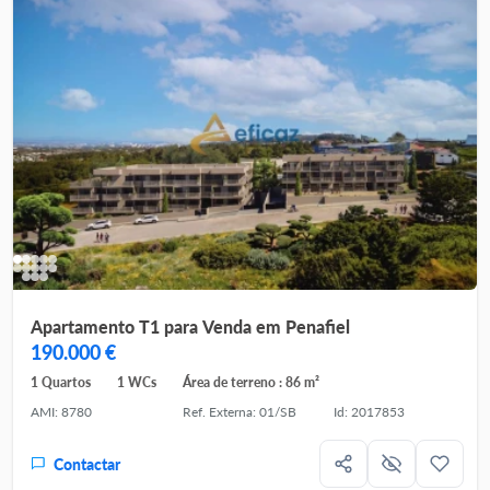
Apartamento T1 para Venda em Penafiel
190.000 €
1 Quartos
1 WCs
Área de terreno : 86 m²
AMI: 8780
Ref. Externa: 01/SB
Id: 2017853
Contactar