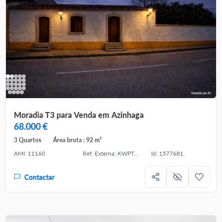
Moradia T3 para Venda em Azinhaga
68.000 €
3 Quartos
Área bruta : 92 m²
AMI: 11160
Ref. Externa: KWPT-027010
Id: 1577681
Contactar