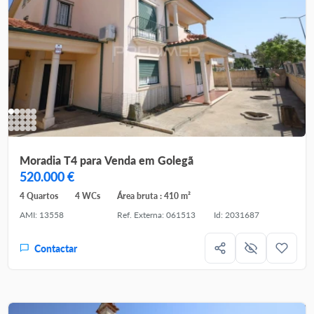
Moradia T4 para Venda em Golegã
520.000 €
4 Quartos
4 WCs
Área bruta : 410 m²
AMI: 13558
Ref. Externa: 061513
Id: 2031687
Contactar