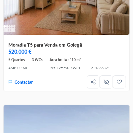
Moradia T5 para Venda em Golegã
520.000 €
5 Quartos
3 WCs
Área bruta : 410 m²
AMI: 11160
Ref. Externa: KWPT-032514
Id: 1866321
Contactar