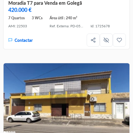
Moradia T7 para Venda em Golegã
420.000 €
7 Quartos
3 WCs
Área útil : 240 m²
AMI: 22503
Ref. Externa: PD-053496
Id: 1725678
Contactar