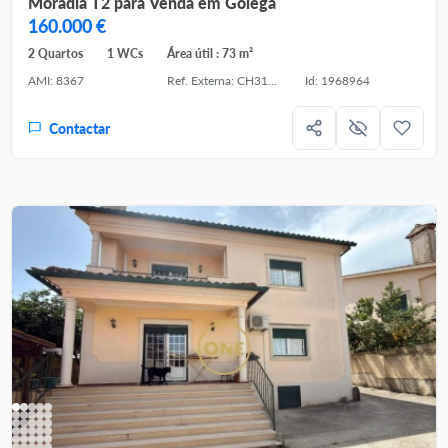
Moradia T2 para Venda em Golegã
160.000 €
2 Quartos
1 WCs
Área útil : 73 m²
AMI: 8367
Ref. Externa: CH3159/25
Id: 1968964
Contactar