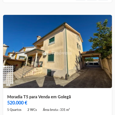
Moradia T5 para Venda em Golegã
520.000 €
5 Quartos
2 WCs
Área bruta : 331 m²