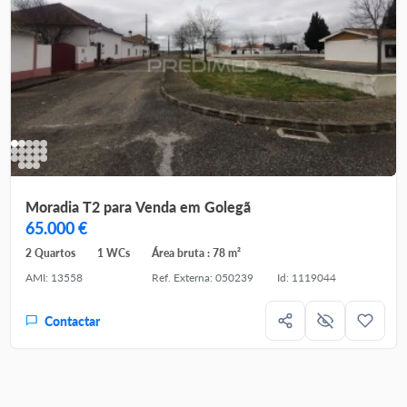
Moradia T2 para Venda em Golegã
65.000 €
2 Quartos
1 WCs
Área bruta : 78 m²
AMI: 13558
Ref. Externa: 050239
Id: 1119044
Contactar