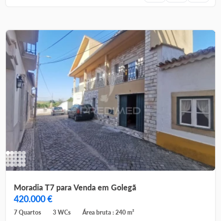
Moradia T7 para Venda em Golegã
420.000 €
7 Quartos
3 WCs
Área bruta : 240 m²