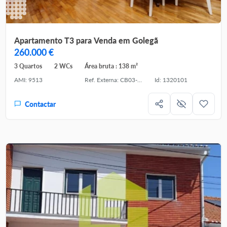
Apartamento T3 para Venda em Golegã
260.000 €
3 Quartos
2 WCs
Área bruta : 138 m²
AMI: 9513
Ref. Externa: CB03-1155
Id: 1320101
Contactar