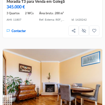
Moradia T3 para Venda em Golegã
345.000 €
3 Quartos
2 WCs
Área bruta : 288 m²
AMI: 11807
Ref. Externa: REF_CAS_185
Id: 1420242
Contactar