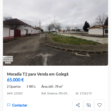
Moradia T2 para Venda em Golegã
65.000 €
2 Quartos
1 WCs
Área útil : 78 m²
AMI: 22503
Ref. Externa: PD-050239
Id: 1726173
Contactar