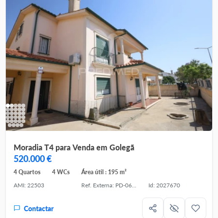
Moradia T4 para Venda em Golegã
520.000 €
4 Quartos
4 WCs
Área útil : 195 m²
AMI: 22503
Ref. Externa: PD-061513
Id: 2027670
Contactar