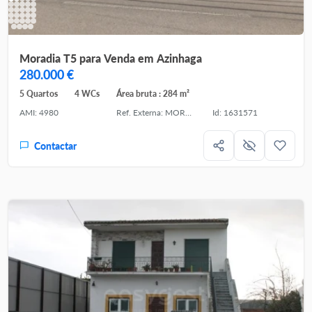
Moradia T5 para Venda em Azinhaga
280.000 €
5 Quartos
4 WCs
Área bruta : 284 m²
AMI: 4980
Ref. Externa: MOR4410
Id: 1631571
Contactar