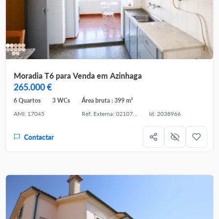
Moradia T6 para Venda em Azinhaga
265.000 €
6 Quartos
3 WCs
Área bruta : 399 m²
AMI: 17045
Ref. Externa: 02107-26
Id: 2038966
Contactar