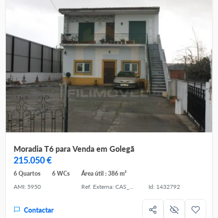
Moradia T6 para Venda em Golegã
215.050 €
6 Quartos
6 WCs
Área útil : 386 m²
AMI: 5950
Ref. Externa: CAS_1824
Id: 1432792
Contactar