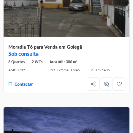
Moradia T6 para Venda em Golegã
Sob consulta
6 Quartos
2 WCs
Área útil : 386 m²
AMI: 8989
Ref. Externa: TM46013
Id: 1595436
Contactar