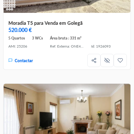
Moradia T5 para Venda em Golegã
520.000 €
5 Quartos
3 WCs
Área bruta : 331 m²
AMI: 25206
Ref. Externa: ONE451813-12
Id: 1926093
Contactar