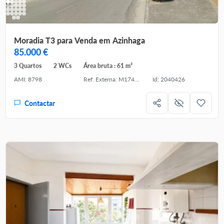
Moradia T3 para Venda em Azinhaga
85.000 €
3 Quartos
2 WCs
Área bruta : 61 m²
AMI: 8798
Ref. Externa: M174LX
Id: 2040426
Contactar