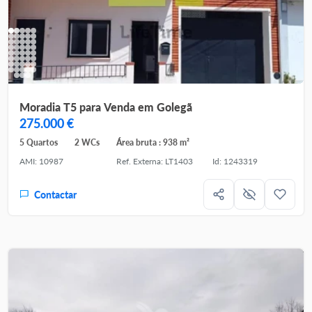
Moradia T5 para Venda em Golegã
275.000 €
5 Quartos
2 WCs
Área bruta : 938 m²
AMI: 10987
Ref. Externa: LT1403
Id: 1243319
Contactar