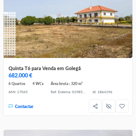
Quinta T6 para Venda em Golegã
682.000 €
6 Quartos
4 WCs
Área bruta : 320 m²
AMI: 17045
Ref. Externa: 01985-26
Id: 1864196
Contactar