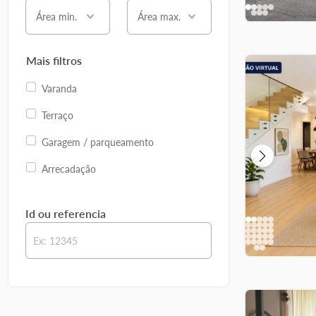
Área min.
Área max.
Mais filtros
Varanda
Terraço
Garagem / parqueamento
Arrecadação
Id ou referencia