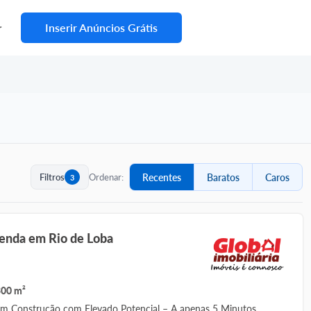
Inserir Anúncios Grátis
r
Filtros
Ordenar:
Recentes
Baratos
Caros
3
Moradia para Venda em Rio de Loba
300 m²
m Construção com Elevado Potencial – A apenas 5 Minutos