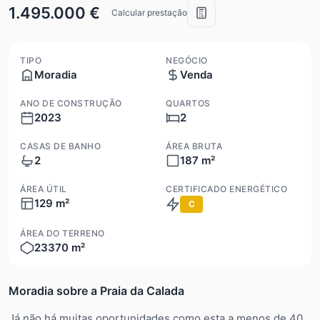
1.495.000 €
Calcular prestação
TIPO
NEGÓCIO
Moradia
Venda
ANO DE CONSTRUÇÃO
QUARTOS
2023
2
CASAS DE BANHO
ÁREA BRUTA
2
187 m²
ÁREA ÚTIL
CERTIFICADO ENERGÉTICO
129 m²
C
ÁREA DO TERRENO
23370 m²
Moradia sobre a Praia da Calada
Já não há muitas oportunidades como esta a menos de 40