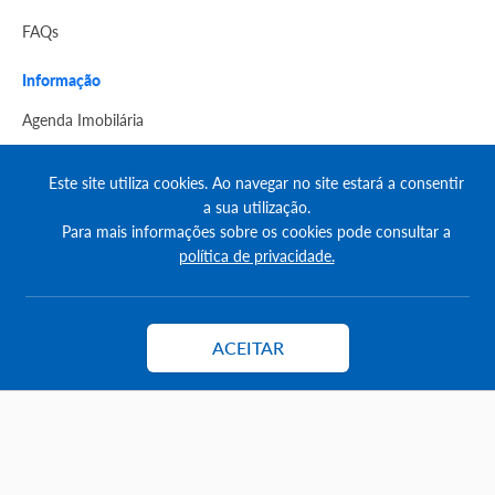
FAQs
Informação
Agenda Imobilária
Encontre um consultor
Este site utiliza cookies. Ao navegar no site estará a consentir
a sua utilização.
Simulador de Crédito
Para mais informações sobre os cookies pode consultar a
Pesquisa Certificados SCE
política de privacidade.
Redes sociais
ACEITAR
Contactar
© Copyright 2023 | CASACERTA. All rights reserved