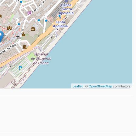
Leaflet
| ©
OpenStreetMap
contributors