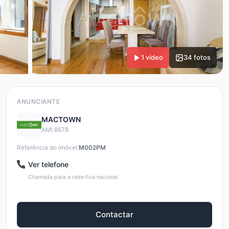
1 vídeo
34 fotos
ANUNCIANTE
MACTOWN
AMI 8678
Referência do imóvel:
M002PM
Ver telefone
Chamada para a rede fixa nacional
Contactar