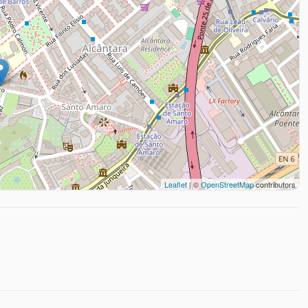
Leaflet
| ©
OpenStreetMap
contributors