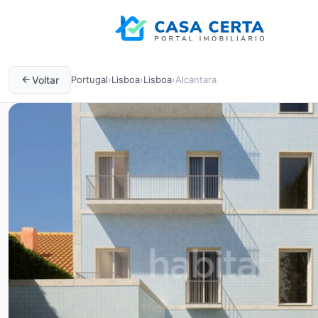
Voltar
Portugal
›
Lisboa
›
Lisboa
›
Alcantara