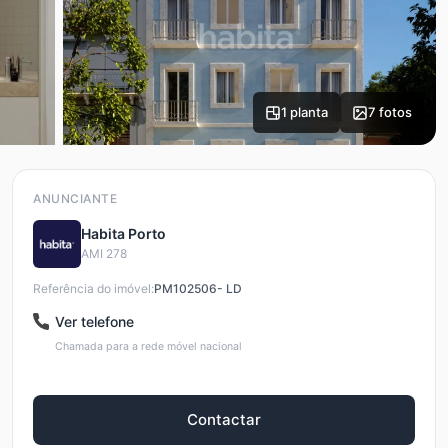
1 planta
7 fotos
ANUNCIANTE
Habita Porto
AMI 278
Referência do imóvel:
PM102506- LD
Ver telefone
Chamada para a rede móvel nacional
Contactar