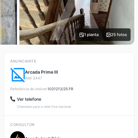
1 planta
25 fotos
ANUNCIANTE
Arcada Prime III
AMI 3447
Referência do imóvel:
1021213/25 FR
Ver telefone
Chamada para a rede fixa nacional
CONSULTOR