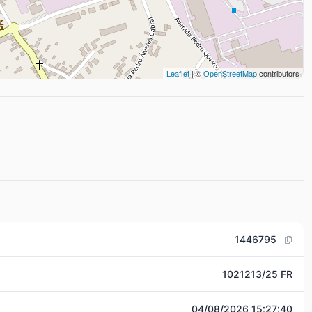
Leaflet
| ©
OpenStreetMap
contributors
1446795
1021213/25 FR
04/08/2026 15:27:40