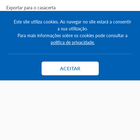
Exportar para o casacerta
Como anunciar
Este site utiliza cookies. Ao navegar no site estará a consentir
a sua utilização.
Créditos
Para mais informações sobre os cookies pode consultar a
política de privacidade.
Como destacar anúncios
Comprar créditos
ACEITAR
Contactar
FAQs
Informação
Agenda Imobilária
Encontre um consultor
Simulador de Crédito
Pesquisa Certificados SCE