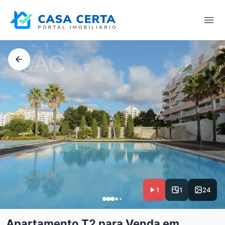
1
1
24
Apartamento T2 para Venda em