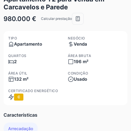
Carcavelos e Parede
980.000 €
Calcular prestação
TIPO
NEGÓCIO
Apartamento
Venda
QUARTOS
ÁREA BRUTA
2
196 m²
ÁREA ÚTIL
CONDIÇÃO
132 m²
Usado
CERTIFICADO ENERGÉTICO
C
Características
Arrecadação