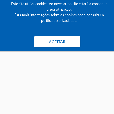
Como destacar anúncios
Este site utiliza cookies. Ao navegar no site estará a consentir
a sua utilização.
Comprar créditos
Para mais informações sobre os cookies pode consultar a
política de privacidade.
FAQs
Informação
Agenda Imobilária
ACEITAR
Contactar
Encontre um consultor
Simulador de Crédito
Pesquisa Certificados SCE
Redes sociais