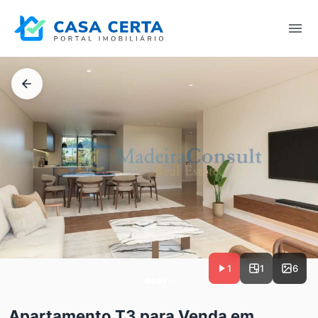
1
1
6
Apartamento T3 para Venda em