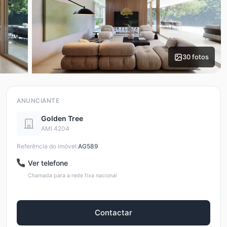
30 fotos
ANUNCIANTE
Golden Tree
AMI 4204
Referência do imóvel:
AG589
Ver telefone
Chamada para a rede fixa nacional
Contactar