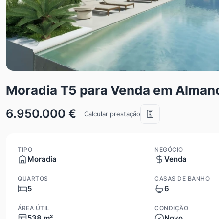
Moradia T5 para Venda em Almanc
6.950.000 €
Calcular prestação
TIPO
NEGÓCIO
Moradia
Venda
QUARTOS
CASAS DE BANHO
5
6
ÁREA ÚTIL
CONDIÇÃO
538 m²
Novo