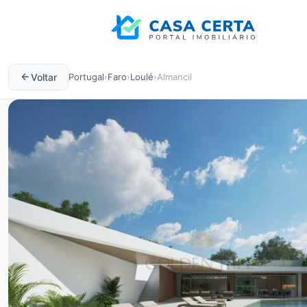
Voltar
Portugal
›
Faro
›
Loulé
›
Almancil