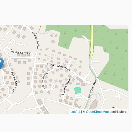
Leaflet
| ©
OpenStreetMap
contributors