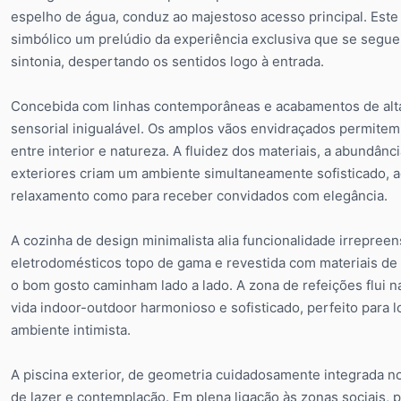
espelho de água, conduz ao majestoso acesso principal. Este
simbólico um prelúdio da experiência exclusiva que se segue,
sintonia, despertando os sentidos logo à entrada.
Concebida com linhas contemporâneas e acabamentos de alta 
sensorial inigualável. Os amplos vãos envidraçados permitem u
entre interior e natureza. A fluidez dos materiais, a abundânc
exteriores criam um ambiente simultaneamente sofisticado, a
relaxamento como para receber convidados com elegância.
A cozinha de design minimalista alia funcionalidade irrepree
eletrodomésticos topo de gama e revestida com materiais de
o bom gosto caminham lado a lado. A zona de refeições flui n
vida indoor-outdoor harmonioso e sofisticado, perfeito para
ambiente intimista.
A piscina exterior, de geometria cuidadosamente integrada n
de lazer e contemplação. Em plena ligação às zonas sociais,