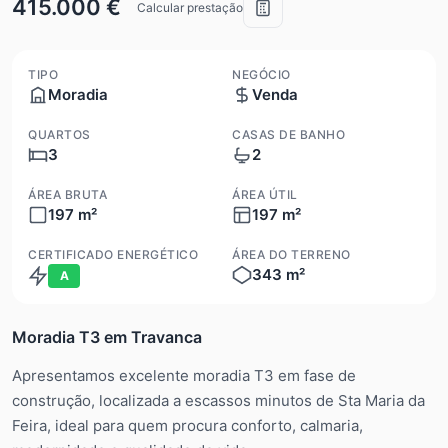
415.000 €
Calcular prestação
TIPO
NEGÓCIO
Moradia
Venda
QUARTOS
CASAS DE BANHO
3
2
ÁREA BRUTA
ÁREA ÚTIL
197 m²
197 m²
CERTIFICADO ENERGÉTICO
ÁREA DO TERRENO
343 m²
A
Moradia T3 em Travanca
Apresentamos excelente moradia T3 em fase de
construção, localizada a escassos minutos de Sta Maria da
Feira, ideal para quem procura conforto, calmaria,