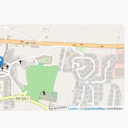
Leaflet
| ©
OpenStreetMap
contributors