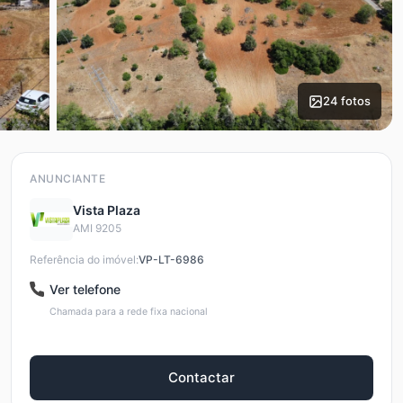
24 fotos
ANUNCIANTE
Vista Plaza
AMI 9205
Referência do imóvel:
VP-LT-6986
Ver telefone
Chamada para a rede fixa nacional
Contactar