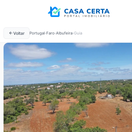
Voltar
Portugal
›
Faro
›
Albufeira
›
Guia