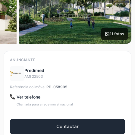
11 fotos
ANUNCIANTE
Predimed
AMI 22503
Referência do imóvel:
PD-058905
Ver telefone
Chamada para a rede móvel nacional
Contactar