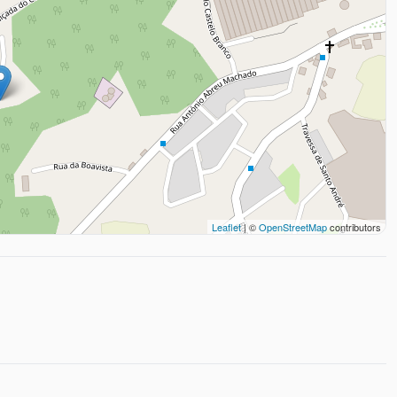
Leaflet
| ©
OpenStreetMap
contributors