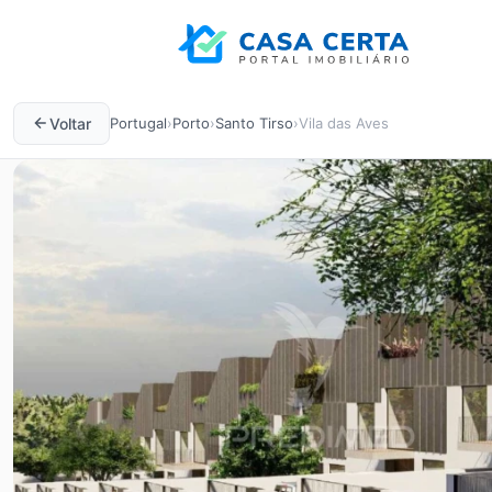
Voltar
Portugal
›
Porto
›
Santo Tirso
›
Vila das Aves