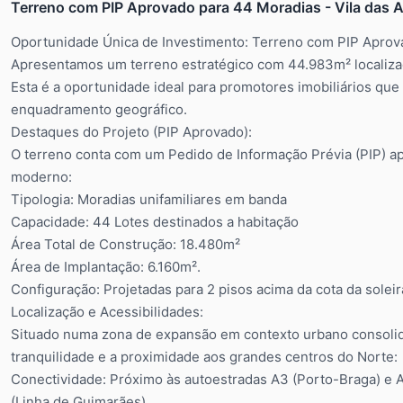
Terreno com PIP Aprovado para 44 Moradias - Vila das 
Oportunidade Única de Investimento: Terreno com PIP Aprova
Apresentamos um terreno estratégico com 44.983m² localizad
Esta é a oportunidade ideal para promotores imobiliários que
enquadramento geográfico.
Destaques do Projeto (PIP Aprovado):
O terreno conta com um Pedido de Informação Prévia (PIP) ap
moderno:
Tipologia: Moradias unifamiliares em banda
Capacidade: 44 Lotes destinados a habitação
Área Total de Construção: 18.480m²
Área de Implantação: 6.160m².
Configuração: Projetadas para 2 pisos acima da cota da soleira
Localização e Acessibilidades:
Situado numa zona de expansão em contexto urbano consolidad
tranquilidade e a proximidade aos grandes centros do Norte:
Conectividade: Próximo às autoestradas A3 (Porto-Braga) e A4
(Linha de Guimarães).