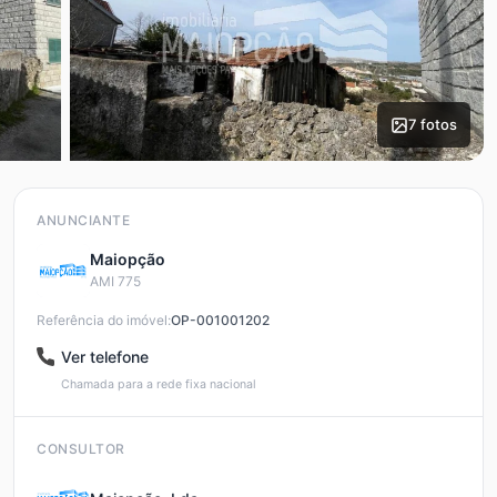
7 fotos
ANUNCIANTE
Maiopção
AMI 775
Referência do imóvel:
OP-001001202
Ver telefone
Chamada para a rede fixa nacional
CONSULTOR