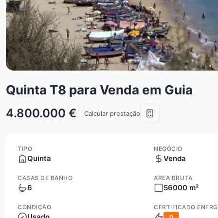
Quinta T8 para Venda em Guia
4.800.000 €
Calcular prestação
TIPO
NEGÓCIO
Quinta
Venda
CASAS DE BANHO
ÁREA BRUTA
6
56000 m²
CONDIÇÃO
CERTIFICADO ENERG
Usado
D