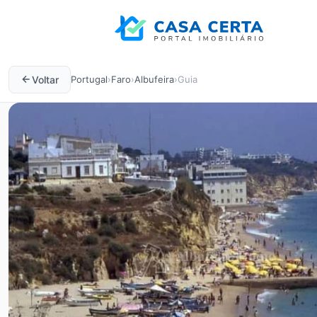
Voltar
Portugal
›
Faro
›
Albufeira
›
Guia