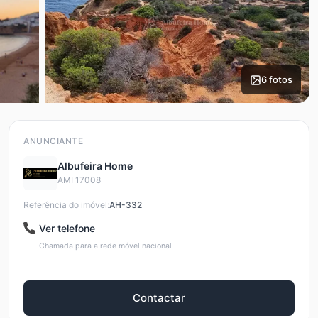
6 fotos
ANUNCIANTE
Albufeira Home
AMI 17008
Referência do imóvel:
AH-332
Ver telefone
Chamada para a rede móvel nacional
Contactar