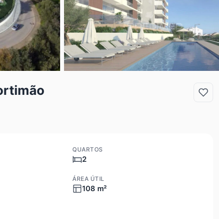
ortimão
QUARTOS
2
ÁREA ÚTIL
108 m²