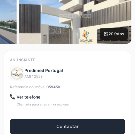
20 fotos
ANUNCIANTE
Predimed Portugal
AMI 13558
Referência do imóvel:
059450
Ver telefone
Chamada para a rede fixa nacional
Contactar