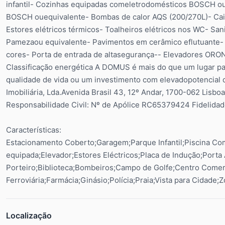
infantil- Cozinhas equipadas comeletrodomésticos BOSCH ou 
BOSCH ouequivalente- Bombas de calor AQS (200/270L)- Caix
Estores elétricos térmicos- Toalheiros elétricos nos WC- Sa
Pamezaou equivalente- Pavimentos em cerâmico eflutuante- P
cores- Porta de entrada de altasegurança-- Elevadores ORON
Classificação energética A DOMUS é mais do que um lugar p
qualidade de vida ou um investimento com elevadopotencial 
Imobiliária, Lda.Avenida Brasil 43, 12º Andar, 1700-062 Lis
Responsabilidade Civil: Nº de Apólice RC65379424 Fidelida
Características:
Estacionamento Coberto;Garagem;Parque Infantil;Piscina C
equipada;Elevador;Estores Eléctricos;Placa de Indução;Porta
Porteiro;Biblioteca;Bombeiros;Campo de Golfe;Centro Comer
Ferroviária;Farmácia;Ginásio;Polícia;Praia;Vista para Cidade;
Localização