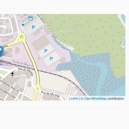
Leaflet
| ©
OpenStreetMap
contributors