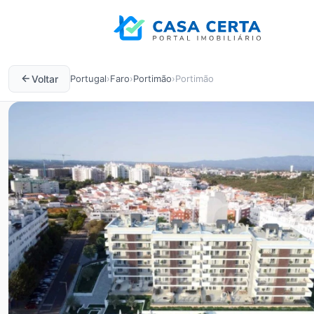
Voltar
Portugal
›
Faro
›
Portimão
›
Portimão