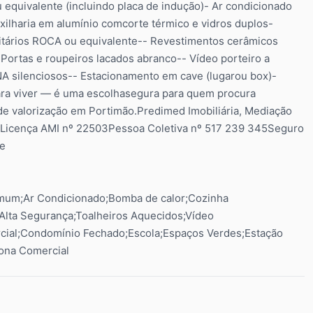
equivalente (incluindo placa de indução)- Ar condicionado
ilharia em alumínio comcorte térmico e vidros duplos-
nitários ROCA ou equivalente-- Revestimentos cerâmicos
ortas e roupeiros lacados abranco-- Vídeo porteiro a
A silenciosos-- Estacionamento em cave (lugarou box)-
ara viver — é uma escolhasegura para quem procura
de valorização em Portimão.Predimed Imobiliária, Mediação
boaLicença AMI nº 22503Pessoa Coletiva nº 517 239 345Seguro
de
omum;Ar Condicionado;Bomba de calor;Cozinha
 Alta Segurança;Toalheiros Aquecidos;Vídeo
cial;Condomínio Fechado;Escola;Espaços Verdes;Estação
Zona Comercial