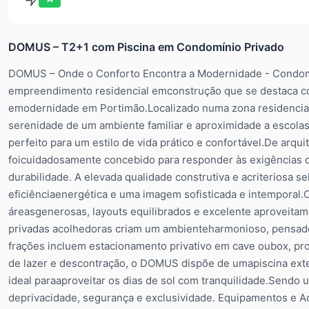
DOMUS – T2+1 com Piscina em Condomínio Privado
DOMUS – Onde o Conforto Encontra a Modernidade - Condo
empreendimento residencial emconstrução que se destaca co
emodernidade em Portimão.Localizado numa zona residencial t
serenidade de um ambiente familiar e aproximidade a escolas
perfeito para um estilo de vida prático e confortável.De arq
foicuidadosamente concebido para responder às exigências da
durabilidade. A elevada qualidade construtiva e acriteriosa 
eficiênciaenergética e uma imagem sofisticada e intemporal
áreasgenerosas, layouts equilibrados e excelente aproveitame
privadas acolhedoras criam um ambienteharmonioso, pensado 
frações incluem estacionamento privativo em cave oubox, 
de lazer e descontração, o DOMUS dispõe de umapiscina ext
ideal paraaproveitar os dias de sol com tranquilidade.Sendo
deprivacidade, segurança e exclusividade. Equipamentos e A