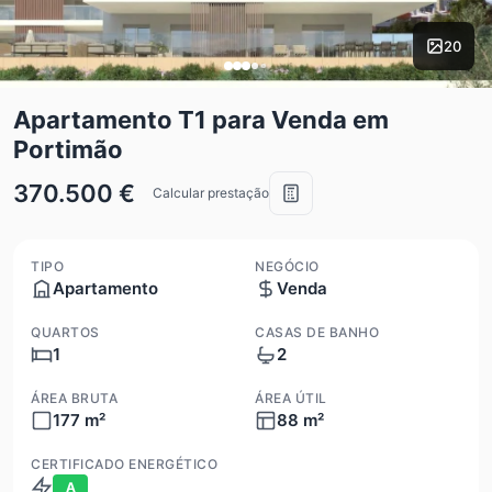
20
Apartamento T1 para Venda em
Portimão
370.500 €
Calcular prestação
TIPO
NEGÓCIO
Apartamento
Venda
QUARTOS
CASAS DE BANHO
1
2
ÁREA BRUTA
ÁREA ÚTIL
177 m²
88 m²
CERTIFICADO ENERGÉTICO
A