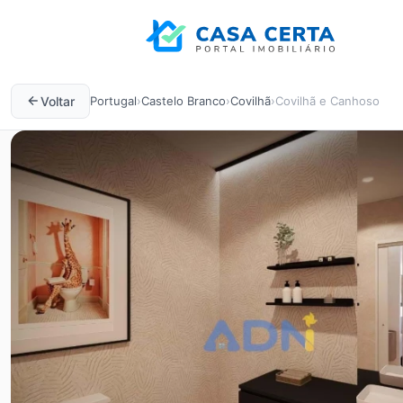
Voltar
Portugal
›
Castelo Branco
›
Covilhã
›
Covilhã e Canhoso