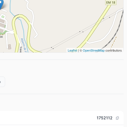
Leaflet
| ©
OpenStreetMap
contributors
o
1752112