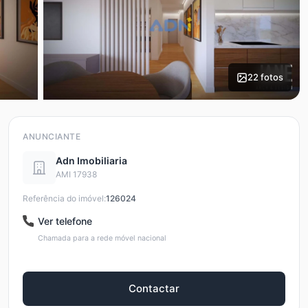
22 fotos
ANUNCIANTE
Adn Imobiliaria
AMI 17938
Referência do imóvel:
126024
Ver telefone
Chamada para a rede móvel nacional
Contactar