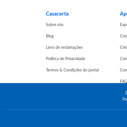
Casacerta
Apo
Sobre nós
Exp
Blog
Com
Livro de reclamações
Cré
Politica de Privacidade
Com
Termos & Condições do portal
Com
FAQ
E
Pa
© Copyright 2023 | CASACERTA. All rights res