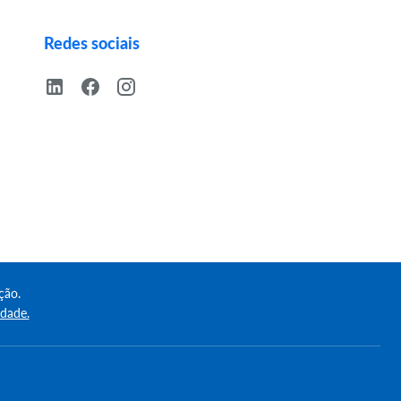
Redes sociais
ção.
idade.