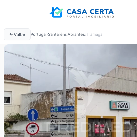
Voltar
Portugal
›
Santarém
›
Abrantes
›
Tramagal