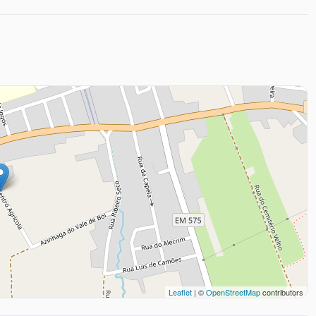
Leaflet
| ©
OpenStreetMap
contributors