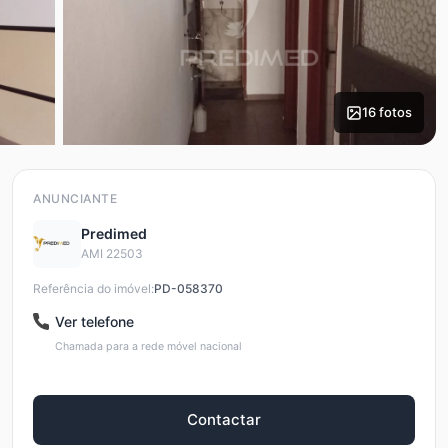
16 fotos
ANUNCIANTE
Predimed
AMI 22503
Referência do imóvel:
PD-058370
Ver telefone
Chamada para a rede móvel nacional
Contactar