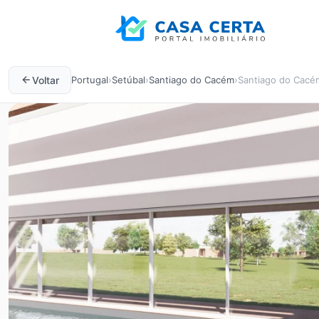
Voltar
Portugal
›
Setúbal
›
Santiago do Cacém
›
Santiago do Cacém