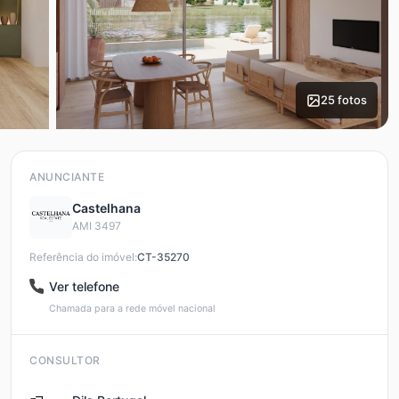
25 fotos
ANUNCIANTE
Castelhana
AMI 3497
Referência do imóvel:
CT-35270
Ver telefone
Chamada para a rede móvel nacional
CONSULTOR