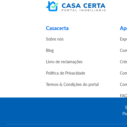
Casacerta
Apo
Sobre nós
Exp
Blog
Com
Livro de reclamações
Cré
Politica de Privacidade
Com
Termos & Condições do portal
Com
FAQ
E
Pa
© Copyright 2023 | CASACERTA. All rights res