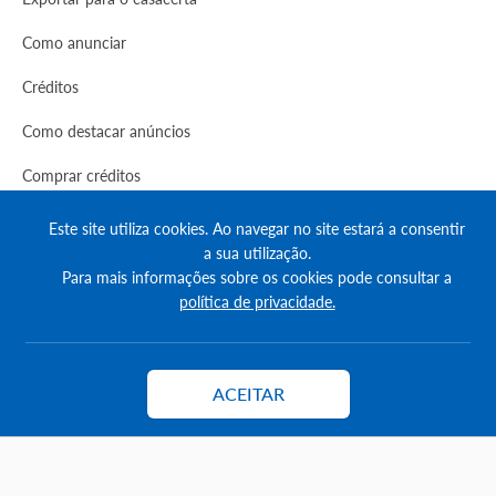
Como anunciar
Créditos
Como destacar anúncios
Comprar créditos
FAQs
Este site utiliza cookies. Ao navegar no site estará a consentir
a sua utilização.
Informação
Para mais informações sobre os cookies pode consultar a
política de privacidade.
Agenda Imobilária
Encontre um consultor
ACEITAR
Simulador de Crédito
Contactar
Pesquisa Certificados SCE
Redes sociais