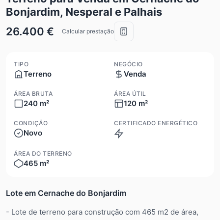
Bonjardim, Nesperal e Palhais
26.400 €
Calcular prestação
TIPO
NEGÓCIO
Terreno
Venda
ÁREA BRUTA
ÁREA ÚTIL
240 m²
120 m²
CONDIÇÃO
CERTIFICADO ENERGÉTICO
Novo
Não se aplica
ÁREA DO TERRENO
465 m²
Lote em Cernache do Bonjardim
- Lote de terreno para construção com 465 m2 de área,