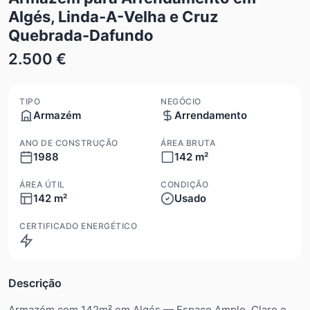
Algés, Linda-A-Velha e Cruz
Quebrada-Dafundo
2.500 €
TIPO
NEGÓCIO
Armazém
Arrendamento
ANO DE CONSTRUÇÃO
ÁREA BRUTA
1988
142 m²
ÁREA ÚTIL
CONDIÇÃO
142 m²
Usado
CERTIFICADO ENERGÉTICO
Não aplicável
Descrição
Armazém com 142m² em Algés — Espaço Amplo, Claro e