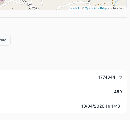
Leaflet
| ©
OpenStreetMap
contributors
telo
1774844
459
10/04/2026 16:14:31