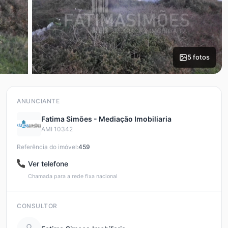
5 fotos
ANUNCIANTE
Fatima Simões - Mediação Imobiliaria
AMI 10342
Referência do imóvel:
459
Ver telefone
Chamada para a rede fixa nacional
CONSULTOR