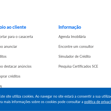
io ao cliente
Informação
ortar para o casacerta
Agenda Imobilária
o anunciar
Encontre um consultor
ditos
Simulador de Crédito
o destacar anúncios
Pesquisa Certificados SCE
prar créditos
s
ste site utiliza cookies. Ao navegar no site estará a consentir a sua utiliza
ra mais informações sobre os cookies pode consultar a
política de privac