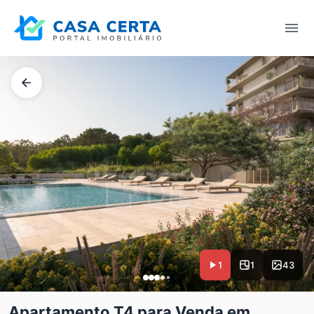
1
1
43
Apartamento T4 para Venda em