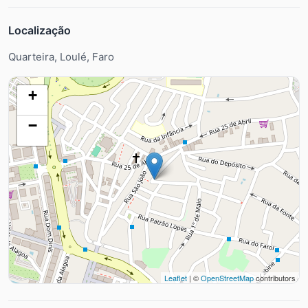
Localização
Quarteira, Loulé, Faro
+
−
Leaflet
| ©
OpenStreetMap
contributors