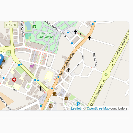
Leaflet
| ©
OpenStreetMap
contributors