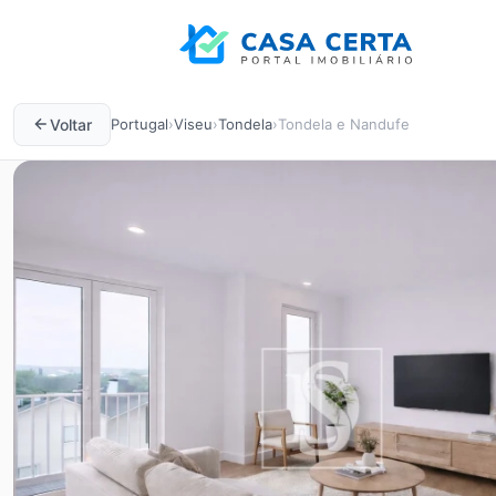
Voltar
Portugal
›
Viseu
›
Tondela
›
Tondela e Nandufe