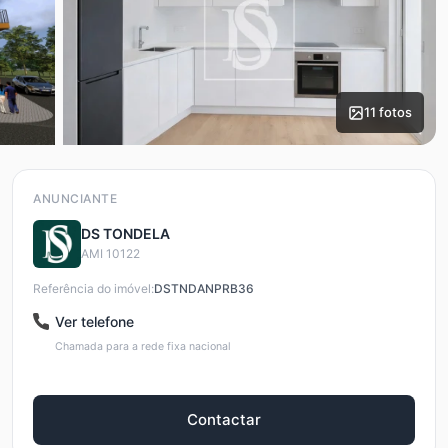
11 fotos
ANUNCIANTE
DS TONDELA
AMI 10122
Referência do imóvel:
DSTNDANPRB36
Ver telefone
Chamada para a rede fixa nacional
Contactar