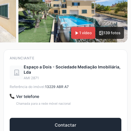
1 vídeo
139 fotos
ANUNCIANTE
Espaço a Dois - Sociedade Mediação Imobiliária,
Lda
AMI 2871
Referência do imóvel:
13229 ABR A7
Ver telefone
Chamada para a rede móvel nacional
Contactar