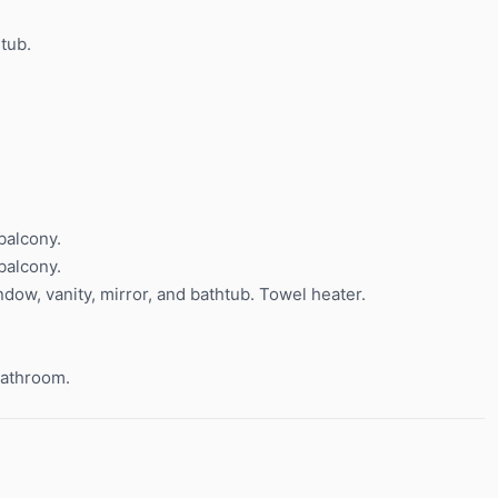
tub.
balcony.
balcony.
dow, vanity, mirror, and bathtub. Towel heater.
bathroom.