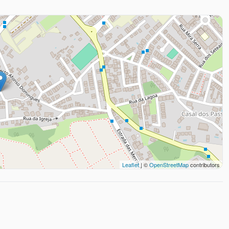
Leaflet
| ©
OpenStreetMap
contributors