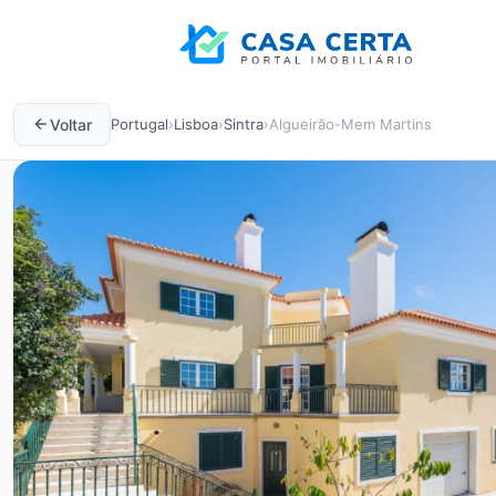
Voltar
Portugal
›
Lisboa
›
Sintra
›
Algueirão-Mem Martins