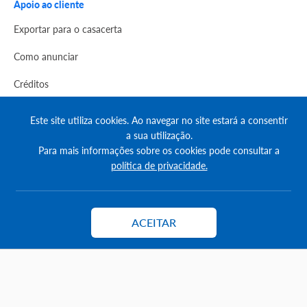
Apoio ao cliente
Exportar para o casacerta
Como anunciar
Créditos
Como destacar anúncios
Este site utiliza cookies. Ao navegar no site estará a consentir
a sua utilização.
Comprar créditos
Para mais informações sobre os cookies pode consultar a
política de privacidade.
FAQs
Informação
Agenda Imobilária
ACEITAR
Contactar
Encontre um consultor
Simulador de Crédito
Pesquisa Certificados SCE