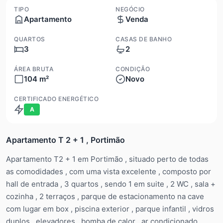
TIPO
NEGÓCIO
Apartamento
Venda
QUARTOS
CASAS DE BANHO
3
2
ÁREA BRUTA
CONDIÇÃO
104 m²
Novo
CERTIFICADO ENERGÉTICO
A
Apartamento T 2 + 1 , Portimão
Apartamento T2 + 1 em Portimão , situado perto de todas
as comodidades , com uma vista excelente , composto por
hall de entrada , 3 quartos , sendo 1 em suite , 2 WC , sala +
cozinha , 2 terraços , parque de estacionamento na cave
com lugar em box , piscina exterior , parque infantil , vidros
duplos , elevadores , bomba de calor , ar condicionado ,