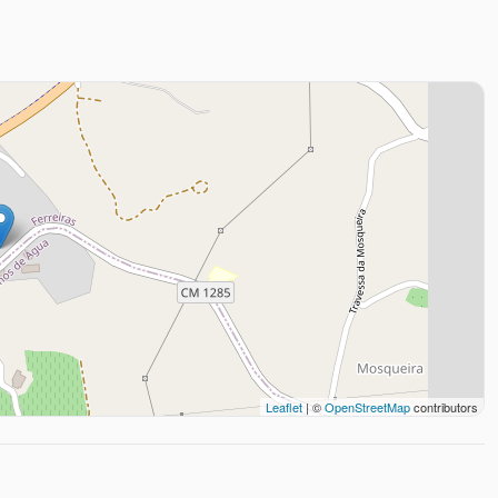
Leaflet
| ©
OpenStreetMap
contributors