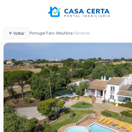
Voltar
Portugal
›
Faro
›
Albufeira
›
Ferreiras