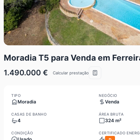
Moradia T5 para Venda em Ferreir
1.490.000 €
Calcular prestação
TIPO
NEGÓCIO
Moradia
Venda
CASAS DE BANHO
ÁREA BRUTA
4
324 m²
CONDIÇÃO
CERTIFICADO ENERG
Usado
D