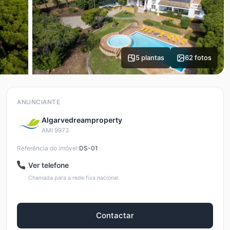
5 plantas
62 fotos
ANUNCIANTE
Algarvedreamproperty
AMI 9973
Referência do imóvel:
DS-01
Ver telefone
Chamada para a rede fixa nacional
Contactar