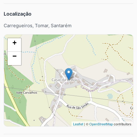
Localização
Carregueiros, Tomar, Santarém
+
−
Leaflet
| ©
OpenStreetMap
contributors