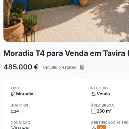
Moradia T4 para Venda em Tavira 
485.000 €
Calcular prestação
TIPO
NEGÓCIO
Moradia
Venda
QUARTOS
ÁREA BRUTA
4
250 m²
CONDIÇÃO
CERTIFICADO ENERG
Usado
D