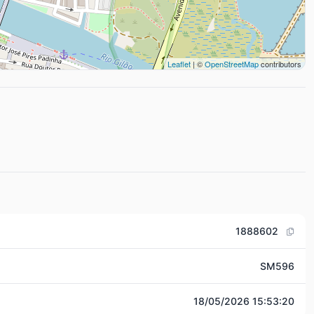
Leaflet
| ©
OpenStreetMap
contributors
1888602
SM596
18/05/2026 15:53:20