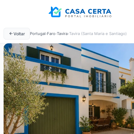
Voltar
Portugal
›
Faro
›
Tavira
›
Tavira (Santa Maria e Santiago)