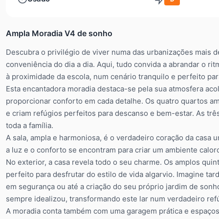
Ampla Moradia V4 de sonho
Descubra o privilégio de viver numa das urbanizações mais d
conveniência do dia a dia. Aqui, tudo convida a abrandar o ri
à proximidade da escola, num cenário tranquilo e perfeito para
Esta encantadora moradia destaca-se pela sua atmosfera ac
proporcionar conforto em cada detalhe. Os quatro quartos amp
e criam refúgios perfeitos para descanso e bem-estar. As tr
toda a família.
A sala, ampla e harmoniosa, é o verdadeiro coração da casa 
a luz e o conforto se encontram para criar um ambiente calor
No exterior, a casa revela todo o seu charme. Os amplos quin
perfeito para desfrutar do estilo de vida algarvio. Imagine tard
em segurança ou até a criação do seu próprio jardim de sonho
sempre idealizou, transformando este lar num verdadeiro refú
A moradia conta também com uma garagem prática e espaçosa