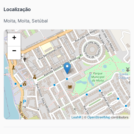
Localização
Moita, Moita, Setúbal
+
−
Leaflet
| ©
OpenStreetMap
contributors