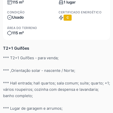
115 m²
1 lugar
CONDIÇÃO
CERTIFICADO ENERGÉTICO
Usado
C
ÁREA DO TERRENO
115 m²
T2+1 Guifões
*** T2+1 Guifões - para venda;
*** ,Orientação solar - nascente / Norte;
*** Hall entrada; hall quartos; sala comum; suite; quarto; +1;
vários roupeiros; cozinha com despensa e lavandaria;
banho completo;
*** Lugar de garagem e arrumos;