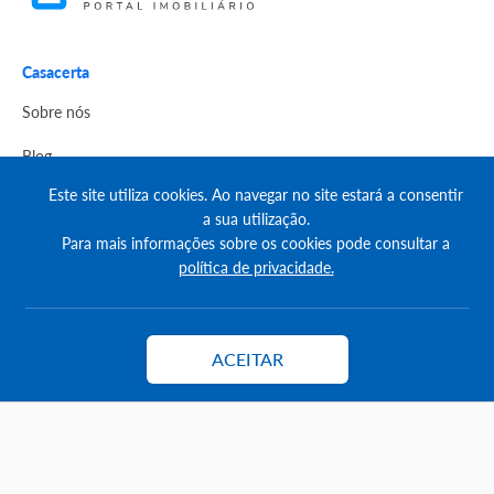
Casacerta
Sobre nós
Blog
Este site utiliza cookies. Ao navegar no site estará a consentir
Livro de reclamações
a sua utilização.
Para mais informações sobre os cookies pode consultar a
Politica de Privacidade
política de privacidade.
Termos & Condições do portal
Apoio ao cliente
ACEITAR
Contactar
Exportar para o casacerta
Como anunciar
Créditos