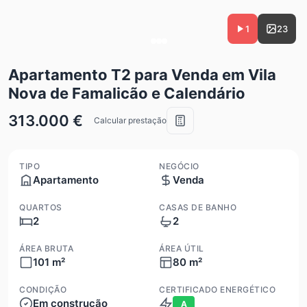
1
23
Apartamento T2 para Venda em Vila
Nova de Famalicão e Calendário
313.000 €
Calcular prestação
TIPO
NEGÓCIO
Apartamento
Venda
QUARTOS
CASAS DE BANHO
2
2
ÁREA BRUTA
ÁREA ÚTIL
101 m²
80 m²
CONDIÇÃO
CERTIFICADO ENERGÉTICO
Em construção
A