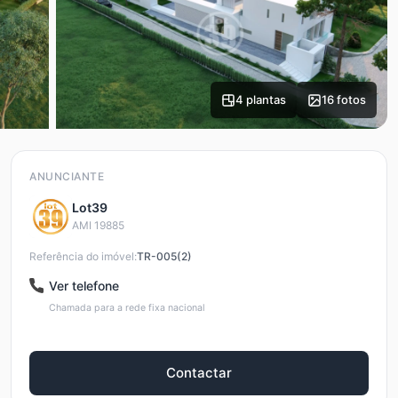
4 plantas
16 fotos
ANUNCIANTE
Lot39
AMI 19885
Referência do imóvel:
TR-005(2)
Ver telefone
Chamada para a rede fixa nacional
Contactar