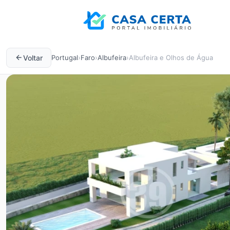
Voltar
Portugal
›
Faro
›
Albufeira
›
Albufeira e Olhos de Água