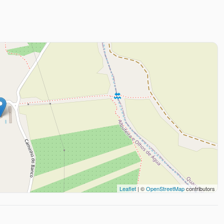
Leaflet
| ©
OpenStreetMap
contributors