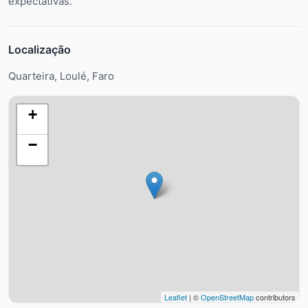
expectativas.
Localização
Quarteira, Loulé, Faro
+
−
Leaflet
| ©
OpenStreetMap
contributors