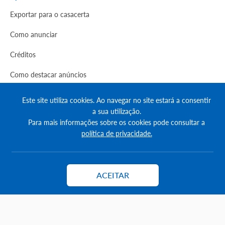
Exportar para o casacerta
Como anunciar
Créditos
Como destacar anúncios
Comprar créditos
Este site utiliza cookies. Ao navegar no site estará a consentir
a sua utilização.
FAQs
Para mais informações sobre os cookies pode consultar a
política de privacidade.
Informação
Agenda Imobilária
ACEITAR
Encontre um consultor
Contactar
Simulador de Crédito
Pesquisa Certificados SCE