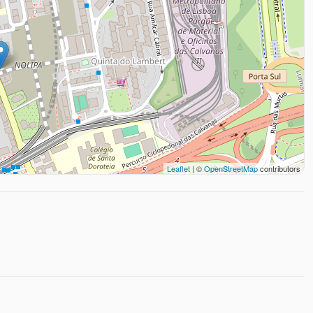
Leaflet
| ©
OpenStreetMap
contributors