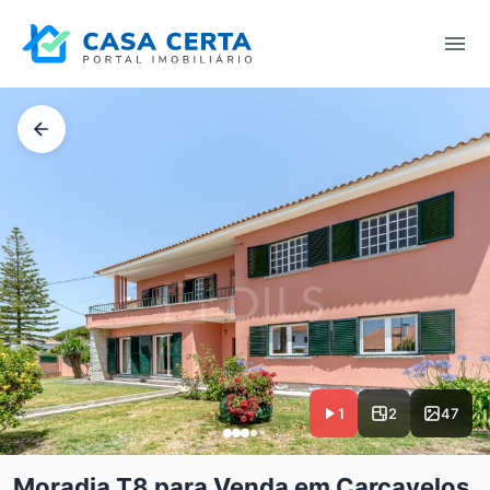
1
2
47
Moradia T8 para Venda em Carcavelos