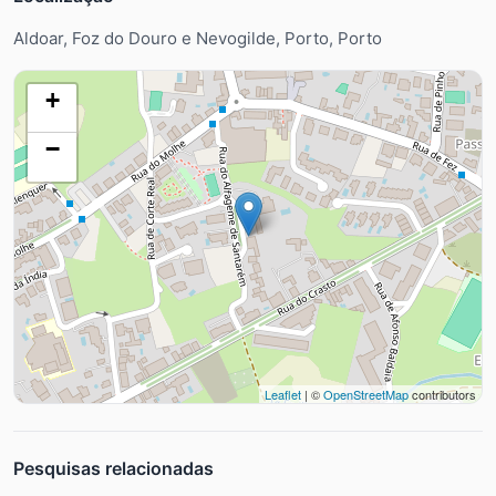
Aldoar, Foz do Douro e Nevogilde, Porto, Porto
+
−
Leaflet
| ©
OpenStreetMap
contributors
Pesquisas relacionadas