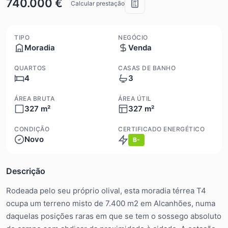
740.000 €
Calcular prestação
TIPO
NEGÓCIO
Moradia
Venda
QUARTOS
CASAS DE BANHO
4
3
ÁREA BRUTA
ÁREA ÚTIL
327 m²
327 m²
CONDIÇÃO
CERTIFICADO ENERGÉTICO
Novo
B-
Descrição
Rodeada pelo seu próprio olival, esta moradia térrea T4
ocupa um terreno misto de 7.400 m2 em Alcanhões, numa
daquelas posições raras em que se tem o sossego absoluto