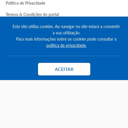
Politica de Privacidade
Termos & Condições do portal
Este site utiliza cookies. Ao navegar no site estará a consentir
Apoio ao cliente
a sua utilização.
Exportar para o casacerta
Para mais informações sobre os cookies pode consultar a
política de privacidade.
Como anunciar
Créditos
ACEITAR
Contactar
Como destacar anúncios
Comprar créditos
FAQs
Informação
Agenda Imobilária